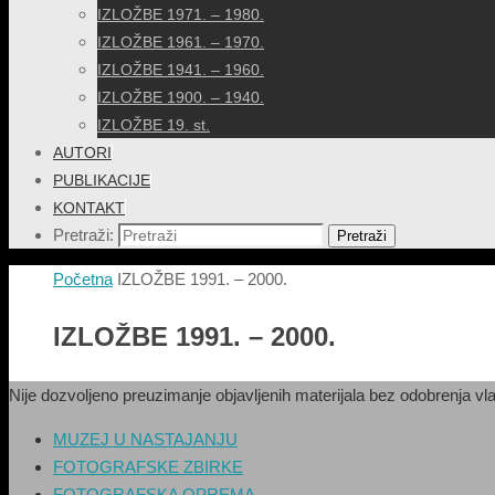
IZLOŽBE 1971. – 1980.
IZLOŽBE 1961. – 1970.
IZLOŽBE 1941. – 1960.
IZLOŽBE 1900. – 1940.
IZLOŽBE 19. st.
AUTORI
PUBLIKACIJE
KONTAKT
Pretraži:
Pretraži
Početna
IZLOŽBE 1991. – 2000.
IZLOŽBE 1991. – 2000.
Nije dozvoljeno preuzimanje objavljenih materijala bez odobrenja vla
MUZEJ U NASTAJANJU
FOTOGRAFSKE ZBIRKE
FOTOGRAFSKA OPREMA