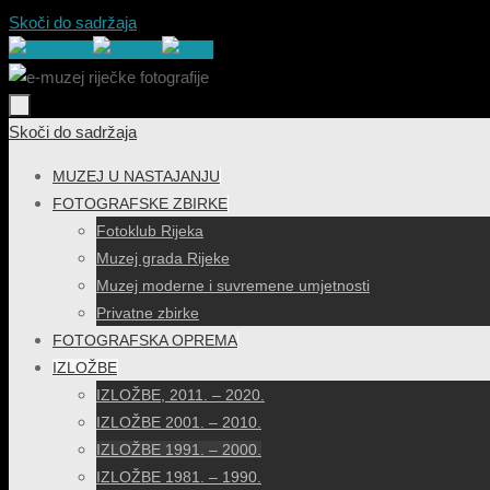
Skoči do sadržaja
Skoči do sadržaja
MUZEJ U NASTAJANJU
FOTOGRAFSKE ZBIRKE
Fotoklub Rijeka
Muzej grada Rijeke
Muzej moderne i suvremene umjetnosti
Privatne zbirke
FOTOGRAFSKA OPREMA
IZLOŽBE
IZLOŽBE, 2011. – 2020.
IZLOŽBE 2001. – 2010.
IZLOŽBE 1991. – 2000.
IZLOŽBE 1981. – 1990.