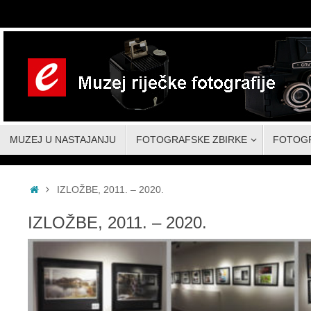
Skoči
do
sadržaja
Skoči
MUZEJ U NASTAJANJU
FOTOGRAFSKE ZBIRKE
FOTOG
do
sadržaja
Početna
IZLOŽBE, 2011. – 2020.
IZLOŽBE, 2011. – 2020.