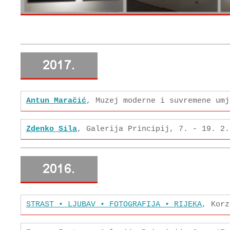
Antun Maračić
, Muzej moderne i suvremene umj
Zdenko Sila
, Galerija Principij, 7. - 19. 2.
STRAST • LJUBAV • FOTOGRAFIJA • RIJEKA
, Korz