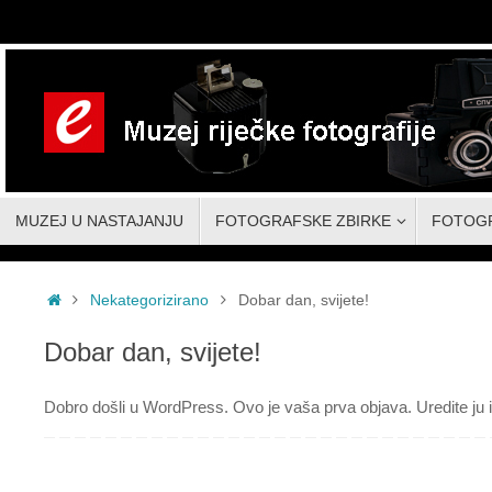
Skoči
do
sadržaja
Skoči
MUZEJ U NASTAJANJU
FOTOGRAFSKE ZBIRKE
FOTOG
do
sadržaja
Početna
Nekategorizirano
Dobar dan, svijete!
Dobar dan, svijete!
Dobro došli u WordPress. Ovo je vaša prva objava. Uredite ju il